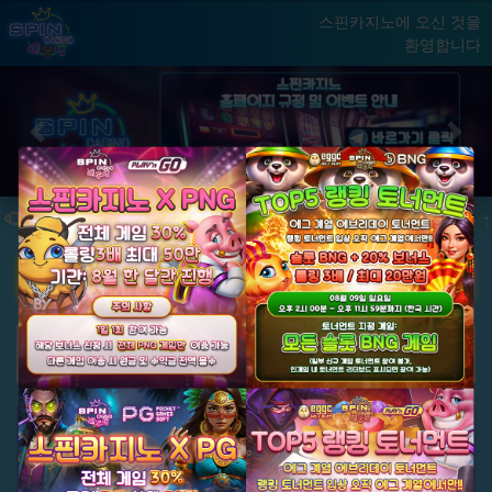
스핀카지노에 오신 것을
환영합니다
홈
게임
빅윈 클럽
닫기
Previous
Next
★ 국내 최초, 국내 슬롯 1등 에그계열 ★
★