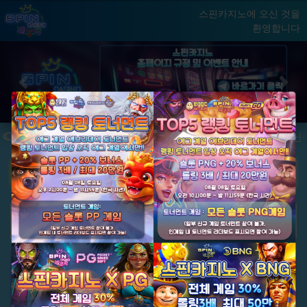
스핀카지노에 오신 것을
환영합니다
홈
게임
빅윈 클럽
닫기
Previous
Next
★ 국내 최초, 국내 슬롯 1등 에그계열 ★
★ 신규