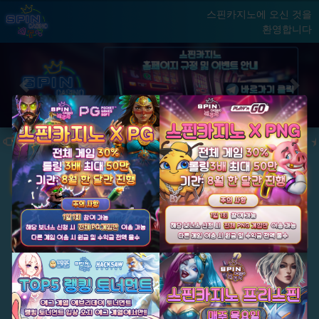
스핀카지노에 오신 것을
환영합니다
홈
게임
빅윈 클럽
닫기
Previous
Next
★ 국내 최초, 국내 슬롯 1등 에그계열 ★
★